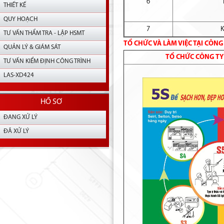
6
THIẾT KẾ
QUY HOẠCH
7
K
TƯ VẤN THẨM TRA - LẬP HSMT
TỔ CHỨC VÀ LÀM VIỆC TẠI CÔNG 
QUẢN LÝ & GIÁM SÁT
TỔ CHỨC CÔNG TY
TƯ VẤN KIỂM ĐỊNH CÔNG TRÌNH
LAS-XD424
HỒ SƠ
ĐANG XỬ LÝ
ĐÃ XỬ LÝ