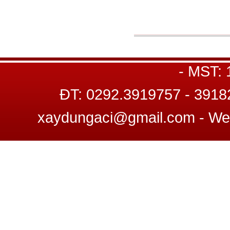
GP
Trụ sở : C8 22-23, Đường số 12, K
- MST:
ĐT: 0292.3919757 - 3918
xaydungaci@gmail.com - W