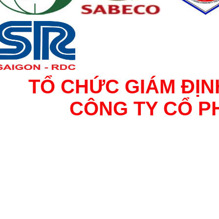
TỔ CHỨC GIÁM ĐỊN
CÔNG TY CỔ P
TƯ VẤN VÀ VẬN HÀNH BIM 
HOẠCH - THẨM TRA - QUẢ
NGHIỆM VLXD - KIỂM ĐỊ
KHẢO SÁT ĐỊA HÌNH, ĐỊA C