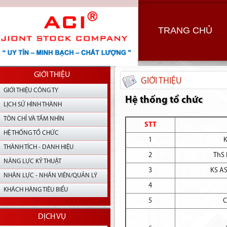
TRANG CHỦ
GIỚI THIỆU
GIỚI THIỆU
GIỚI THIỆU CÔNG TY
Hệ thống tổ chức
LỊCH SỬ HÌNH THÀNH
TÔN CHỈ VÀ TẦM NHÌN
STT
HỆ THỐNG TỔ CHỨC
1
K
THÀNH TÍCH - DANH HIỆU
2
ThS 
NĂNG LỰC KỸ THUẬT
3
KS A
NHÂN LỰC - NHÂN VIÊN/QUẢN LÝ
4
KHÁCH HÀNG TIÊU BIỂU
5
C
DỊCH VỤ