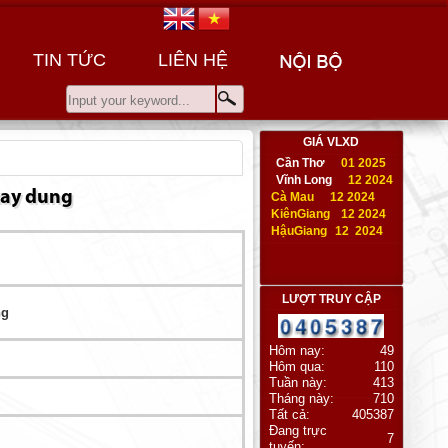
TIN TỨC
LIÊN HỆ
GIÁ VLXD
Cần Thơ
01 2025
Vĩnh Long
12 2024
 xay dung
Cà Mau
12 2024
KiênGiang
12 2024
HậuGiang
12 2024
LƯỢT TRUY CẬP
ng
Hôm nay:
49
Hôm qua:
110
Tuần này:
413
Tháng này:
710
Tất cả:
405387
Đang trực
7
tuyến: