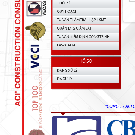
THIẾT KẾ
QUY HOẠCH
TƯ VẤN THẨM TRA - LẬP HSMT
QUẢN LÝ & GIÁM SÁT
TƯ VẤN KIỂM ĐỊNH CÔNG TRÌNH
LAS-XD424
HỒ SƠ
ĐANG XỬ LÝ
ĐÃ XỬ LÝ
"CÔNG TY ACI 