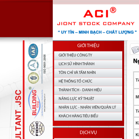
GIỚI THIỆU
GIỚI THIỆU CÔNG TY
Ng
LỊCH SỬ HÌNH THÀNH
TÔN CHỈ VÀ TẦM NHÌN
T
HỆ THỐNG TỔ CHỨC
THÀNH TÍCH - DANH HIỆU
M
NĂNG LỰC KỸ THUẬT
NHÂN LỰC - NHÂN VIÊN/QUẢN LÝ
T
KHÁCH HÀNG TIÊU BIỂU
K
DỊCH VỤ
K