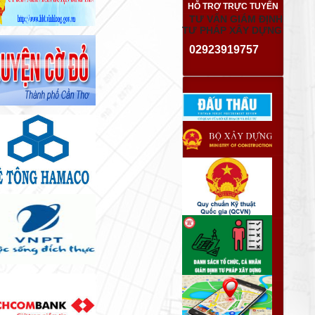
HỖ TRỢ TRỰC TUYẾN
TƯ VẤN GIÁM ĐỊNH
TƯ PHÁP XÂY DỰNG
02923919757