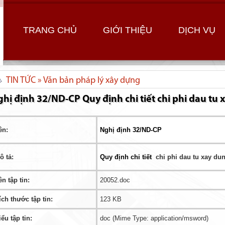
TRANG CHỦ
GIỚI THIỆU
DỊCH VỤ
TIN TỨC » Văn bản pháp lý xây dựng
hị định 32/ND-CP Quy định chi tiết chi phi dau tu
ên:
Nghị định 32/ND-CP
ô tả:
Quy định chi tiết
chi phi dau tu xay du
ên tập tin:
20052.doc
ích thước tập tin:
123 KB
iểu tập tin:
doc (Mime Type: application/msword)